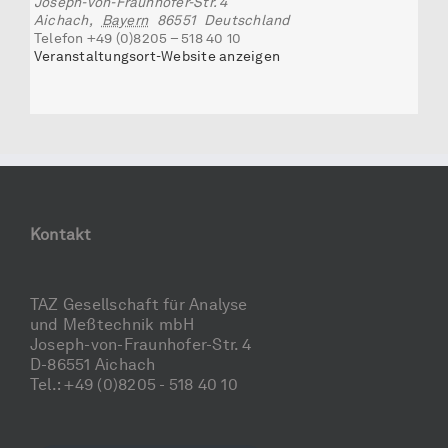
Joseph-von-Fraunhofer-Str. 4
Aichach
,
Bayern
86551
Deutschland
Telefon
+49 (0)8205 – 518 40 10
Veranstaltungsort-Website anzeigen
Kontakt
TAZ Gesellschaft für Analyse
und Meßtechnik mbH
Joseph-von-Fraunhofer-Str. 4
D-86551 Aichach
Tel.: +49 (0)8205 - 518 40 10