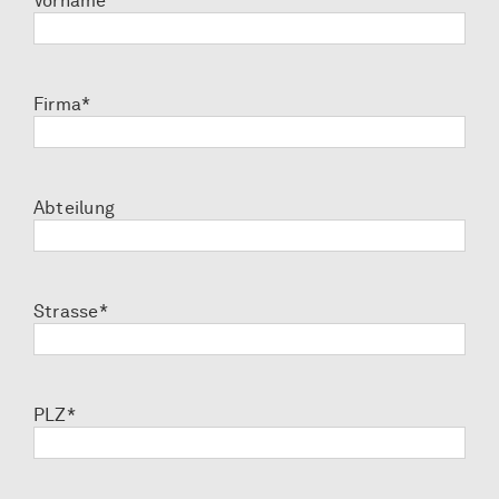
Vorname
Firma*
Abteilung
Strasse*
PLZ*