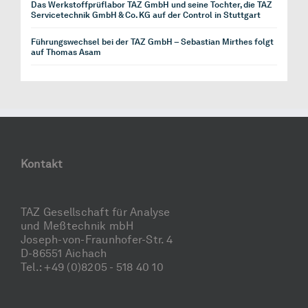
Das Werkstoffprüflabor TAZ GmbH und seine Tochter, die TAZ
Servicetechnik GmbH & Co. KG auf der Control in Stuttgart
Führungswechsel bei der TAZ GmbH – Sebastian Mirthes folgt
auf Thomas Asam
Kontakt
TAZ Gesellschaft für Analyse
und Meßtechnik mbH
Joseph-von-Fraunhofer-Str. 4
D-86551 Aichach
Tel.: +49 (0)8205 - 518 40 10