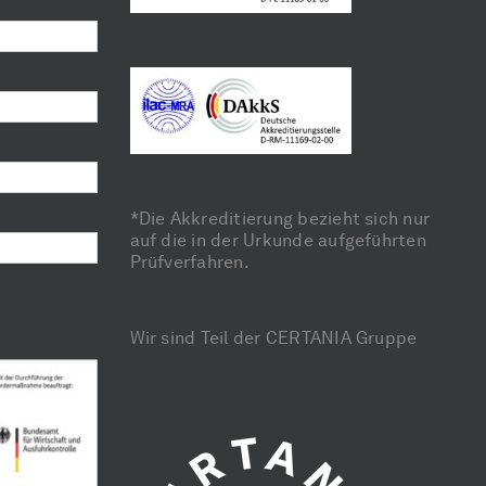
*Die Akkreditierung bezieht sich nur
auf die in der Urkunde aufgeführten
Prüfverfahren.
Wir sind Teil der CERTANIA Gruppe