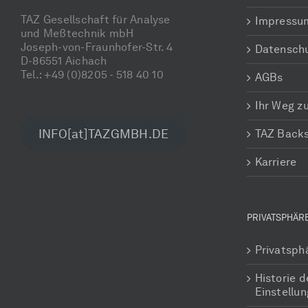
TAZ Gesellschaft für Analyse
Impressu
und Meßtechnik mbH
Joseph-von-Fraunhofer-Str. 4
Datensch
D-86551 Aichach
Tel.: +49 (0)8205 - 518 40 10
AGBs
Ihr Weg z
INFO[at]TAZGMBH.DE
TAZ Back
Karriere
PRIVATSPHÄR
Privatsph
Historie d
Einstellu