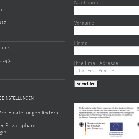
Nachname
m
utz
Vorname
Firma
u uns
stage
Ihre Email Adresse:
E EINSTELLUNGEN
äre-Einstellungen ändern
er Privatsphäre-
ngen