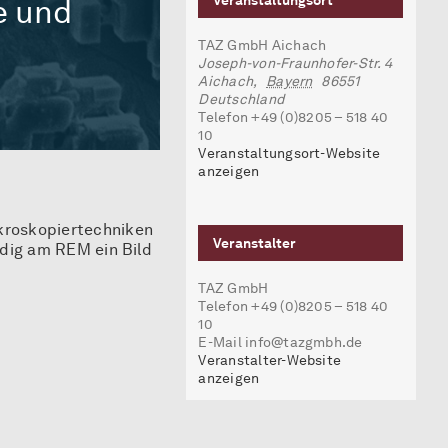
e und
Veranstaltungsort
TAZ GmbH Aichach
Joseph-von-Fraunhofer-Str. 4
Aichach
,
Bayern
86551
Deutschland
Telefon
+49 (0)8205 – 518 40
10
Veranstaltungsort-Website
anzeigen
kroskopiertechniken
Veranstalter
ndig am REM ein Bild
TAZ GmbH
Telefon
+49 (0)8205 – 518 40
10
E-Mail
info@tazgmbh.de
Veranstalter-Website
anzeigen