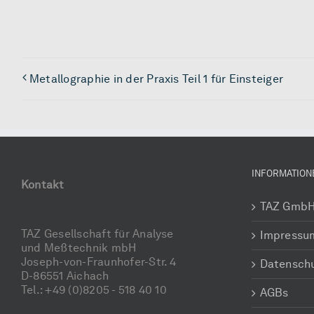
Metallographie in der Praxis Teil 1 für Einsteiger
INFORMATION
Kontakt
TAZ Gmb
TAZ Gesellschaft für Analyse
Impressu
und Meßtechnik mbH
Joseph-von-Fraunhofer-Str. 4
Datensch
D-86551 Aichach
Tel.: +49 (0)8205 - 518 40 10
AGBs