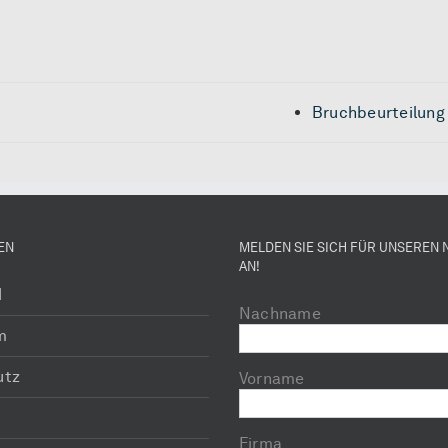
Bruchbeurteilung
EN
MELDEN SIE SICH FÜR UNSEREN
AN!
H
Nachname
m
utz
Vorname
Firma