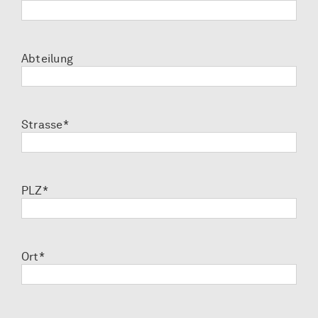
Abteilung
Strasse*
PLZ*
Ort*