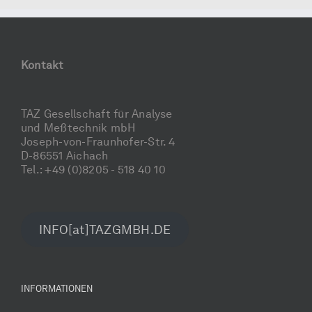
Kontakt
TAZ Gesellschaft für Analyse
und Meßtechnik mbH
Joseph-von-Fraunhofer-Str. 4
D-86551 Aichach
Tel.: +49 (0)8205 - 518 40 10
INFO[at]TAZGMBH.DE
INFORMATIONEN