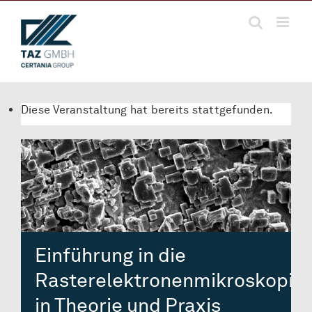
Zum
Inhalt
springen
Diese Veranstaltung hat bereits stattgefunden.
Einführung in die
Rasterelektronenmikroskopie
in Theorie und Praxis