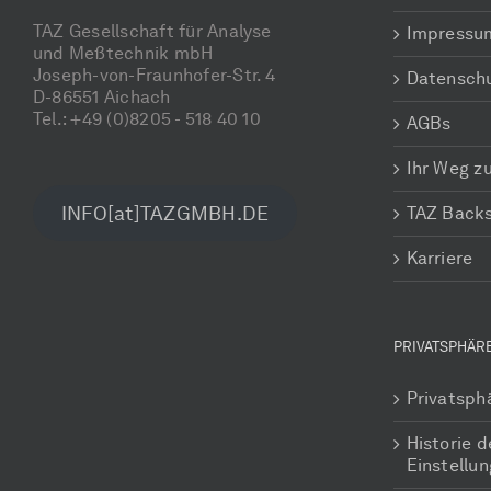
TAZ Gesellschaft für Analyse
Impressu
und Meßtechnik mbH
Joseph-von-Fraunhofer-Str. 4
Datensch
D-86551 Aichach
Tel.: +49 (0)8205 - 518 40 10
AGBs
Ihr Weg z
INFO[at]TAZGMBH.DE
TAZ Back
Karriere
PRIVATSPHÄR
Privatsph
Historie d
Einstellu