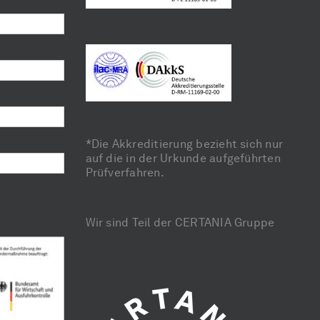
*Die Akkreditierung bezieht sich nur
auf die in der Urkunde aufgeführten
Prüfverfahren.
Wir sind Teil der CERTANIA Gruppe