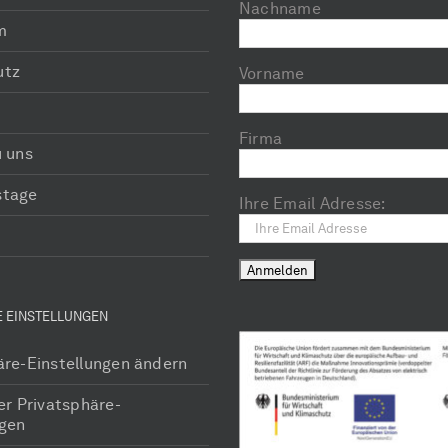
Nachname
m
utz
Vorname
Firma
u uns
stage
Ihre Email Adresse:
E EINSTELLUNGEN
äre-Einstellungen ändern
er Privatsphäre-
ngen