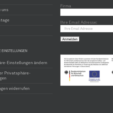
Firma
u uns
stage
Ihre Email Adresse:
E EINSTELLUNGEN
äre-Einstellungen ändern
er Privatsphäre-
ngen
ungen widerrufen