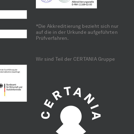
*Die Akkreditierung bezieht sich nur
auf die in der Urkunde aufgeführten
Prüfverfahren.
Wir sind Teil der CERTANIA Gruppe