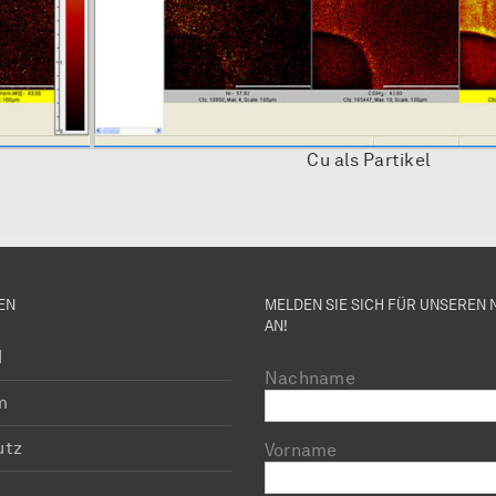
Cu als Partikel
EN
MELDEN SIE SICH FÜR UNSEREN
AN!
H
Nachname
m
utz
Vorname