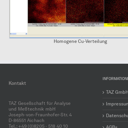
Homogene Cu-Verteilung
INFORMATION
Kontakt
TAZ Gmb
TAZ Gesellschaft für Analyse
Impressu
und Meßtechnik mbH
Joseph-von-Fraunhofer-Str. 4
Datensch
D-86551 Aichach
Tel.: +49 (0)8205 - 518 40 10
AGBs