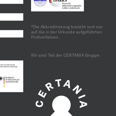
*Die Akkreditierung bezieht sich nur
auf die in der Urkunde aufgeführten
Prüfverfahren.
Wir sind Teil der CERTANIA Gruppe