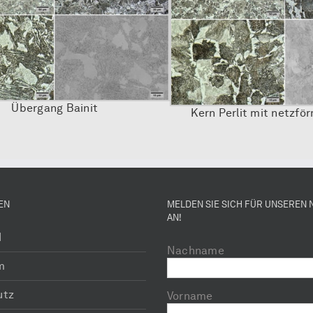
Übergang Bainit
Kern Perlit mit netzfö
EN
MELDEN SIE SICH FÜR UNSEREN
AN!
H
Nachname
m
utz
Vorname