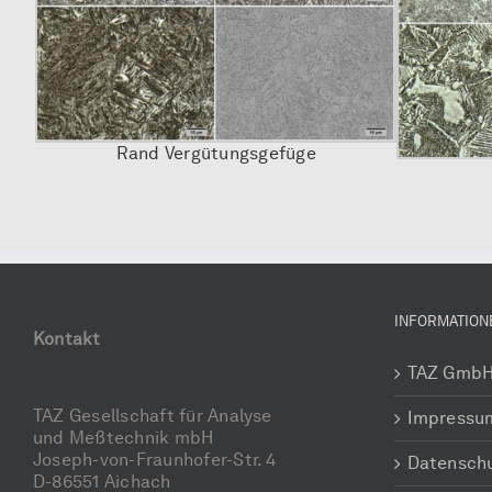
Rand Vergütungsgefüge
INFORMATION
Kontakt
TAZ Gmb
TAZ Gesellschaft für Analyse
Impressu
und Meßtechnik mbH
Joseph-von-Fraunhofer-Str. 4
Datensch
D-86551 Aichach