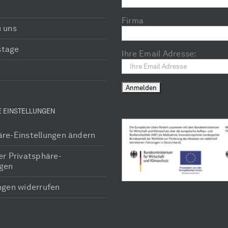
Firma
u uns
stage
Ihre Email Adresse:
E EINSTELLUNGEN
äre-Einstellungen ändern
er Privatsphäre-
ngen
ungen widerrufen