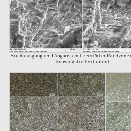
Bruchausgang am Längsriss mit zerstörter Randzone 
Schwingstreifen (unten)