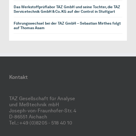
Das Werkstoffprüflabor TAZ GmbH und seine Tochter, die TAZ
Servicetechnik GmbH & Co. KG auf der Control in Stuttgart
Führungswechsel bei der TAZ GmbH – Sebastian Mirthes folgt
auf Thomas Asam
Kontakt
TAZ Gesellschaft für Analyse
und Meßtechnik mbH
Joseph-von-Fraunhofer-Str. 4
D-86551 Aichach
Tel.: +49 (0)8205 - 518 40 10