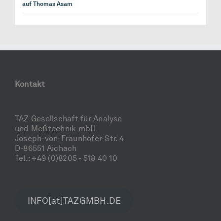
auf Thomas Asam
Kontakt
TAZ Gesellschaft für Analyse
und Meßtechnik mbH
Joseph-von-Fraunhofer-Str. 4
D-86551 Aichach
Tel.: +49 (0)8205 - 518 40 10
INFO[at]TAZGMBH.DE