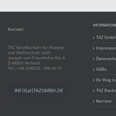
INFORMATION
Kontakt
TAZ Gmb
TAZ Gesellschaft für Analyse
Impressu
und Meßtechnik mbH
Joseph-von-Fraunhofer-Str. 4
Datensch
D-86551 Aichach
Tel.: +49 (0)8205 - 518 40 10
AGBs
Ihr Weg z
INFO[at]TAZGMBH.DE
TAZ Back
Karriere