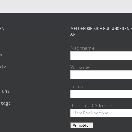
EN
MELDEN SIE SICH FÜR UNSEREN
AN!
H
Nachname
m
utz
Vorname
Firma
u uns
stage
Ihre Email Adresse: