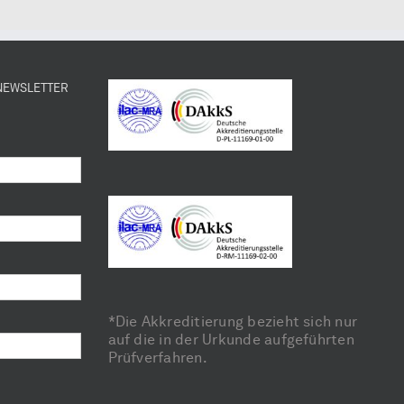
 NEWSLETTER
*Die Akkreditierung bezieht sich nur
auf die in der Urkunde aufgeführten
Prüfverfahren.