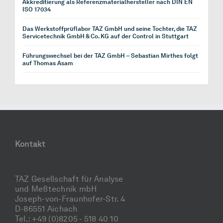
Akkreditierung als Referenzmaterialhersteller nach DIN EN
ISO 17034
Das Werkstoffprüflabor TAZ GmbH und seine Tochter, die TAZ
Servicetechnik GmbH & Co. KG auf der Control in Stuttgart
Führungswechsel bei der TAZ GmbH – Sebastian Mirthes folgt
auf Thomas Asam
Kontakt
TAZ Gesellschaft für Analyse
und Meßtechnik mbH
Joseph-von-Fraunhofer-Str. 4
D-86551 Aichach
Tel.: +49 (0)8205 - 518 40 10