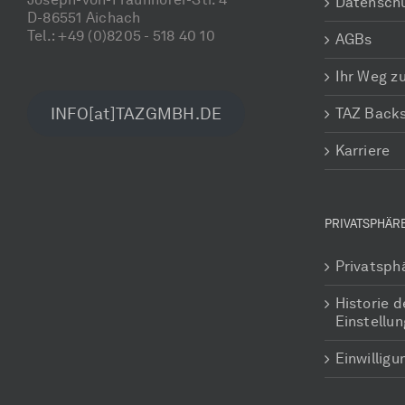
Datensch
D-86551 Aichach
Tel.: +49 (0)8205 - 518 40 10
AGBs
Ihr Weg z
INFO[at]TAZGMBH.DE
TAZ Back
Karriere
PRIVATSPHÄR
Privatsph
Historie d
Einstellu
Einwillig