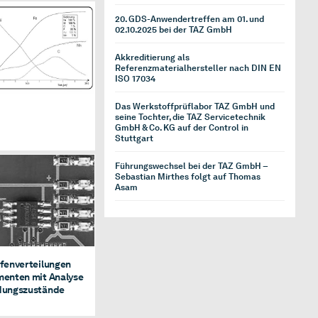
20. GDS-Anwendertreffen am 01. und
02.10.2025 bei der TAZ GmbH
Airbag
Akkreditierung als
Referenzmaterialhersteller nach DIN EN
ISO 17034
Das Werkstoffprüflabor TAZ GmbH und
seine Tochter, die TAZ Servicetechnik
GmbH & Co. KG auf der Control in
Stuttgart
Führungswechsel bei der TAZ GmbH –
Sebastian Mirthes folgt auf Thomas
Asam
XPS.
nverteilungen von
nten mit Analyse
indungszustände
efenverteilungen
menten mit Analyse
dungszustände