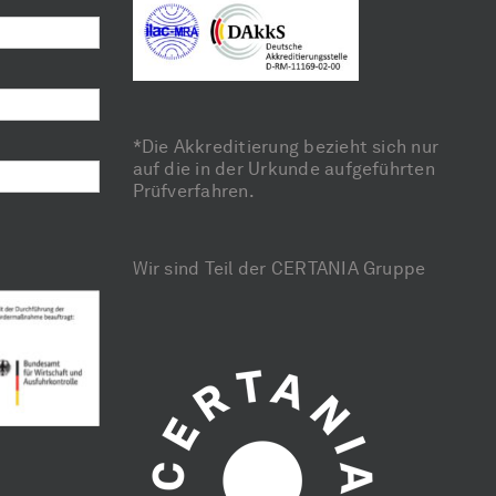
*Die Akkreditierung bezieht sich nur
auf die in der Urkunde aufgeführten
Prüfverfahren.
Wir sind Teil der CERTANIA Gruppe