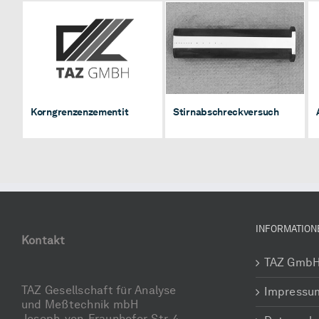
Korngrenzenzementit
Stirnabschreckversuch
Korngrenzenzementit
Stirnabschreckversuch
INFORMATION
Kontakt
TAZ Gmb
TAZ Gesellschaft für Analyse
Impressu
und Meßtechnik mbH
Joseph-von-Fraunhofer-Str. 4