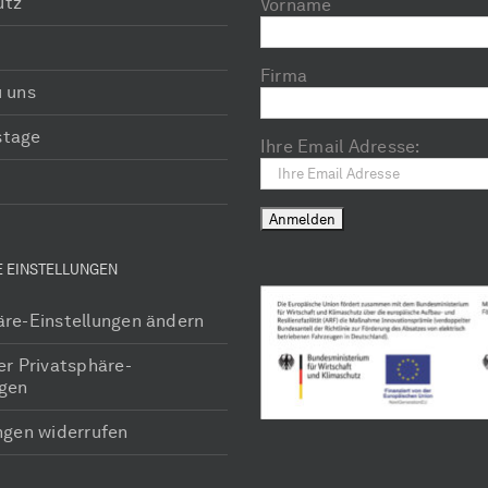
utz
Vorname
Firma
u uns
stage
Ihre Email Adresse:
E EINSTELLUNGEN
äre-Einstellungen ändern
er Privatsphäre-
ngen
ungen widerrufen