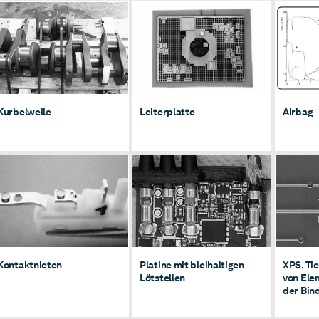
Kurbelwelle
Leiterplatte
Kurbelwelle
Leiterplatte
Airbag
Platine mit bleihaltigen
Tiefe
Kontaktnieten
Lötstellen
Eleme
der B
Kontaktnieten
Platine mit bleihaltigen
XPS. Ti
Lötstellen
von Ele
der Bin