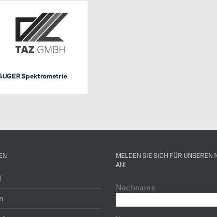
AUGER Spektrometrie
AUGER Spektrometrie
EN
MELDEN SIE SICH FÜR UNSEREN
AN!
H
Nachname
m