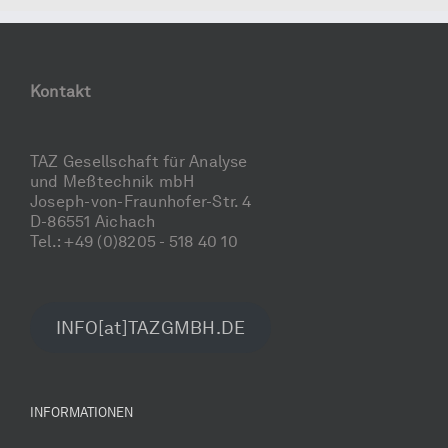
Kontakt
TAZ Gesellschaft für Analyse
und Meßtechnik mbH
Joseph-von-Fraunhofer-Str. 4
D-86551 Aichach
Tel.: +49 (0)8205 - 518 40 10
INFO[at]TAZGMBH.DE
INFORMATIONEN